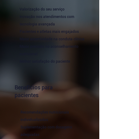
Valorização do seu serviço
Inovação nos atendimentos com
tecnologia avançada
Pacientes e atletas mais engajados
Maior assertividade na conduta clínica
Maior precisão no aconselhamento
nutricional
Melhor satisfação do paciente
Benefícios para
pacientes
Recomendações nutricionais
individualizadas
Suplementação com dosagens
adequadas