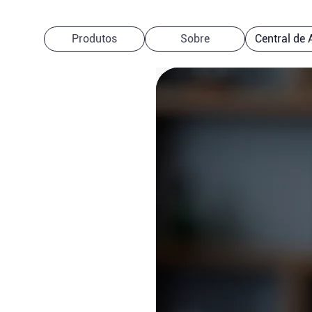
Produtos
Sobre
Central de 
ência
,
Fale co
o
de espec
Preencha o formulário
ou
para oferecer a assistên
WhatsApp