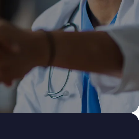
so
blog
!