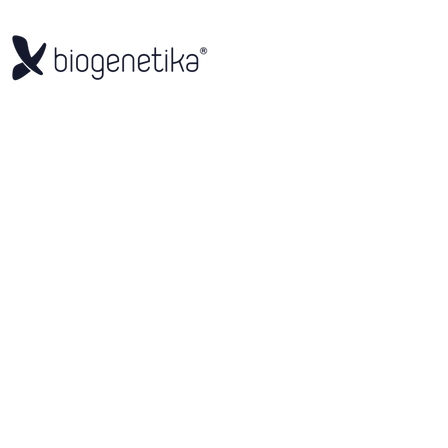
Para obter
assist
basta
preencher 
formulário!
Nome