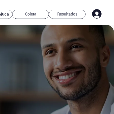
Ajuda
Coleta
Resultados
m nosso time
ialistas!
 fale diretamente pelo
WhatsApp
— estamos prontos
cia que você precisa, de forma
rápida
e
personalizada.