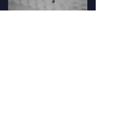
Fator V de Leiden
A mutação no Fator V de Leiden é responsável
por 20 a 30% dos casos de oclusão venosa
causada por alterações da coagulação
sanguínea (tromboembolismo venoso). Esta
mutação resulta na dificuldade do Fator V ser
desativado pela proteína C ativada, favorecendo
uma coagulação excessiva.